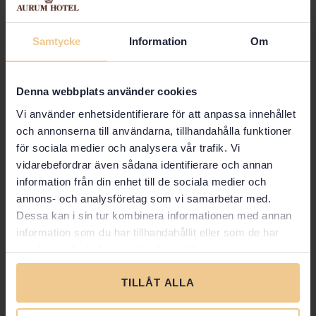
UTRUSTNING
Samtycke
Information
Om
MÖBLERING
Denna webbplats använder cookies
BOKA GULDGRUVAN
Vi använder enhetsidentifierare för att anpassa innehållet
och annonserna till användarna, tillhandahålla funktioner
för sociala medier och analysera vår trafik. Vi
vidarebefordrar även sådana identifierare och annan
information från din enhet till de sociala medier och
annons- och analysföretag som vi samarbetar med.
Dessa kan i sin tur kombinera informationen med annan
information som du har tillhandahållit eller som de har
samlat in när du har använt deras tjänster.
TILLÅT ALLA
Whiteroom
7 personer
55"
Projektor
Whiteboard