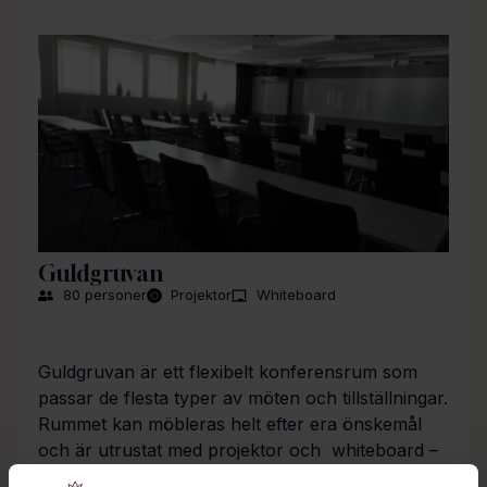
Guldgruvan
80 personer
Projektor
Whiteboard
INFO
Guldgruvan är ett flexibelt konferensrum som
passar de flesta typer av möten och tillställningar.
Rummet kan möbleras helt efter era önskemål
och är utrustat med projektor och whiteboard –
perfekt för kreativa och interaktiva möten.