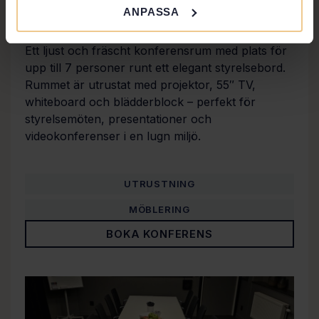
ANPASSA
INFO
Ett ljust och fräscht konferensrum med plats för
upp till 7 personer runt ett elegant styrelsebord.
Rummet är utrustat med projektor, 55″ TV,
whiteboard och blädderblock – perfekt för
styrelsemöten, presentationer och
videokonferenser i en lugn miljö.
UTRUSTNING
MÖBLERING
BOKA KONFERENS